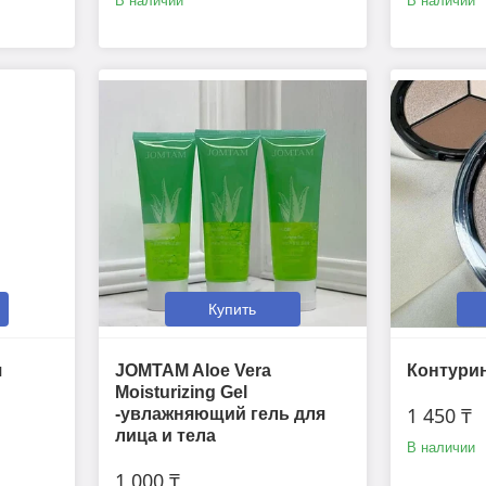
В наличии
В наличии
Купить
я
JOMTAM Aloe Vera
Контурин
Moisturizing Gel
1 450 ₸
-увлажняющий гель для
лица и тела
В наличии
1 000 ₸