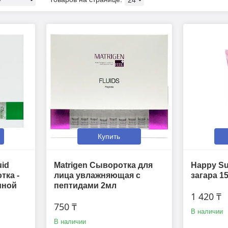
Купить
uid
Matrigen Сыворотка для
Happy Su
ка -
лица увлажняющая с
загара 1
мной
пептидами 2мл
1 420 ₸
750 ₸
В наличии
В наличии