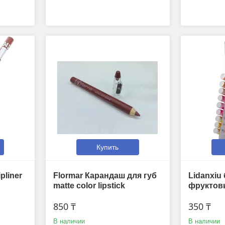
Купить
liner
Flormar Карандаш для губ
Lidanxiu
matte color lipstick
фруктов
850 ₸
350 ₸
В наличии
В наличии