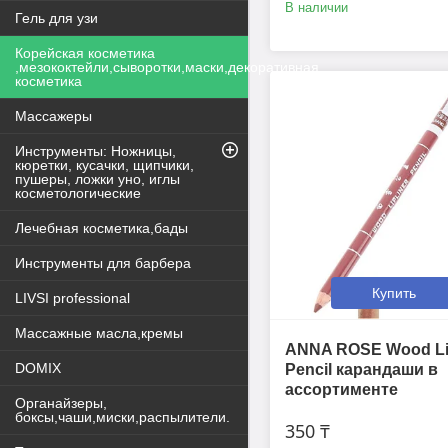
В наличии
Гель для узи
Корейская косметика
,мезококтейли,сыворотки,маски,декоративная
косметика
Массажеры
Инструменты: Ножницы,
кюретки, кусачки, щипчики,
пушеры, ложки уно, иглы
косметологические
Лечебная косметика,бады
Инструменты для барбера
Купить
LIVSI professional
Массажные масла,кремы
ANNA ROSE Wood Lip
DOMIX
Pencil карандаши в
ассортименте
Органайзеры,
боксы,чаши,миски,распылители.
350 ₸