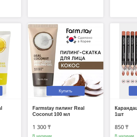
Купить
l
Farmstay пилинг Real
Карандаш
Coconut 100 мл
1шт
1 300 ₸
850 ₸
В наличии
В наличии