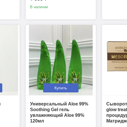
В наличии
Купить
я
Универсальный Aloe 99%
Сыворотк
Soothing Gel гель
glow trea
увлажняющий Aloe 99%
процедур
120мл
Матридж