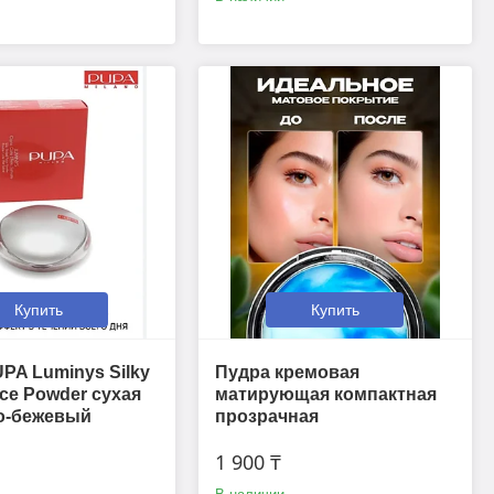
Купить
Купить
PA Luminys Silky
Пудра кремовая
ce Powder сухая
матирующая компактная
о-бежевый
прозрачная
1 900 ₸