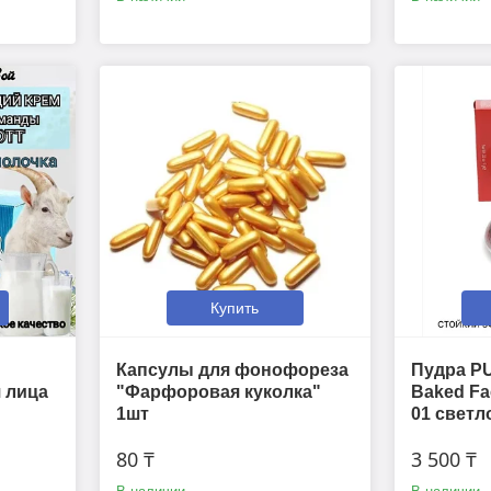
Купить
Капсулы для фонофореза
Пудра PU
я лица
"Фарфоровая куколка"
Baked Fa
1шт
01 светл
80 ₸
3 500 ₸