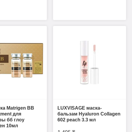
а Matrigen BB
LUXVISAGE маска-
tment для
бальзам Hyaluron Collagen
ы бб глоу
602 peach 3.3 мл
ен 10мл
1 405 ₸