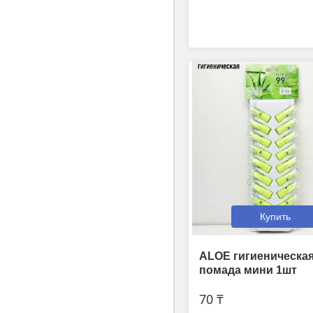
Купить
ALOE гигиеническа
помада мини 1шт
70 ₸