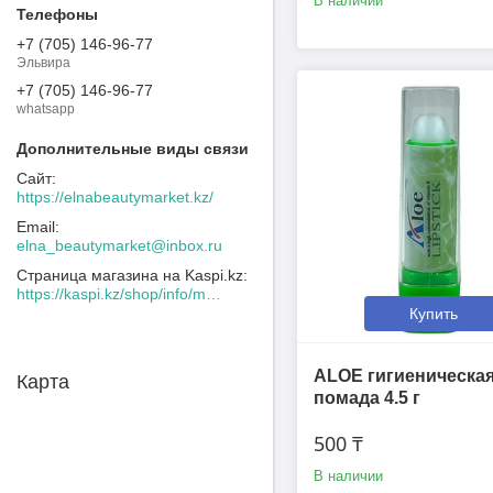
В наличии
+7 (705) 146-96-77
Эльвира
+7 (705) 146-96-77
whatsapp
https://elnabeautymarket.kz/
elna_beautymarket@inbox.ru
Страница магазина на Kaspi.kz
https://kaspi.kz/shop/info/merchant/30109078/address-tab/
Купить
ALOE гигиеническа
Карта
помада 4.5 г
500 ₸
В наличии