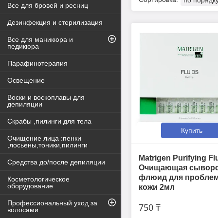
Все для бровей и ресниц
Дезинфекция и стерилизация
Все для маникюра и
педикюра
Парафинотерапия
Освещение
Воски и воскоплавы для
депиляции
Скрабы ,пилинги для тела
Купить
Очищение лица :пенки
,лосьены,тоники,пилинги
Matrigen Purifying Fl
Средства до/после депиляции
Очищающая сыворот
флюид для пробле
Косметологическое
оборудование
кожи 2мл
Профессиональный уход за
750 ₸
волосами