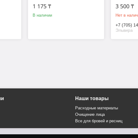
1 175 ₸
3 500 ₸
В наличии
Нет в нали
+7 (705) 1
Эльвира
ии
Наши товары
Расходные материалы
Очищение лица
Все для бровей и ресниц