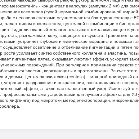
станавливающая сыворотка реконструктор для кожи лица и глаз а
ezo мезококтейль - концентрат в капсулах (ампулах 2 мл) для ом
ановления всех типов (сухой нормальной комбинированной жирной 
Борьба с несовершенствами осуществляется благодаря составу с E
, аллантоином и коллагеном, центеллой в комбинации с био органи
ерин. Гидролизованный коллаген оказывает омолаживающее и ув
упругость, разглаживает кожу, защищает от сухости. Трипептид на 
твами, устраняет глубокие и мимические морщины и повышает эл
т осуществляет осветление и отбеливание пигментации и пятен пос
роста усиливает синтез собственного коллагена и эластина, повы
ивает пигментные пятна, оказывает лифтинг эффект, ускоряет за
ругих кожных повреждений. При регулярном применении средств с
батываться эластин, кератиноциты и протеогликаны. За счет этого
а и дермы. Центелла азиатская (centella) – мощный природный ант
 устраняет раздражения и покраснения, восстанавливает поврежд
тельный эффект, а также дает качественный уход. Используйте к
с профессиональными устройствами для лучшего эффекта для УЗ у
вого лифтинга) под микротоки метод электропорации, микронидли
ороллера.