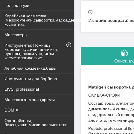
Гель для узи
Корейская косметика
,мезококтейли,сыворотки,маски,декоративная
в
косметика
Массажеры
Инструменты: Ножницы,
кюретки, кусачки, щипчики,
пушеры, ложки уно, иглы
косметологические
Описани
Лечебная косметика,бады
Инструменты для барбера
Matrigen сыворотка 
LIVSI professional
СКИДКА-СРОКИ
Массажные масла,кремы
Состав: вода, алланто
диметиловый силан, ди
DOMIX
эпидермальный фактор 
алоэ, этилгексилглице
Органайзеры,
боксы,чаши,миски,распылители.
Peptide professional f