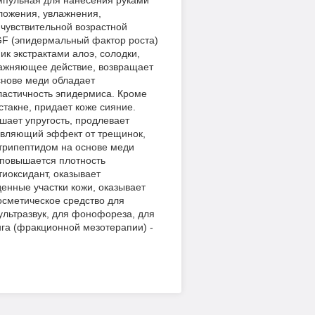
мпульная для нанесения руками
оложения, увлажнения,
чувствительной возрастной
GF (эпидермальный фактор роста)
к экстрактами алоэ, солодки,
лажняющее действие, возвращает
основе меди обладает
астичность эпидермиса. Кроме
такне, придает коже сияние.
шает упругость, продлевает
живляющий эффект от трещинок,
 трипептидом на основе меди
 повышается плотность
иоксидант, оказывает
енные участки кожи, оказывает
осметическое средство для
льтразвук, для фонофореза, для
нга (фракционной мезотерапии) -