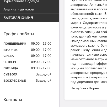
Профессиональная вос
Турмалиновая одежда
аппаратом. Активный m
выравнивания и восст
Альгинатные маски
обезвоженной) кожи. 
БЫТОВАЯ ХИМИЯ
пептидами, аденозином
мирры. Содержит глиц
коже лица мягкость и 
омолаживающими свойс
График работы
того, данный компонен
Эпидермальный фактор 
09:00
17:00
ПОНЕДЕЛЬНИК
молодость кожи, отбел
09:00
17:00
ранок, шелушений и д
ВТОРНИК
начинают активно выра
09:00
17:00
СРЕДА
межклеточного матрикс
09:00
17:00
ЧЕТВЕРГ
подтягивающий эффект,
09:00
17:00
мощный противовоспали
ПЯТНИЦА
аппаратных процедур 
Выходной
СУББОТА
микротоков (микротоко
Выходной
ВОСКРЕСЕНЬЕ
под дермапен для мез
Республика Корея
Контакты