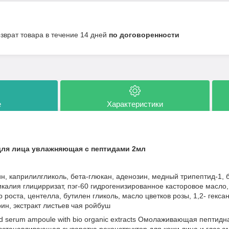
озврат товара в течение 14 дней
по договоренности
е
Характеристики
для лица увлажняющая с пептидами 2мл
ин, каприлилгликоль, бета-глюкан, аденозин, медный трипептид-1,
калия глицирризат, пэг-60 гидрогенизированное касторовое масло,
роста, центелла, бутилен гликоль, масло цветков розы, 1,2- гекса
рин, экстракт листьев чая ройбуш
luid serum ampoule with bio organic extracts Омолаживающая пептид