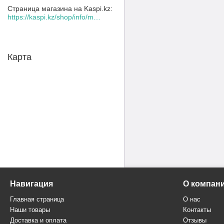
Страница магазина на Kaspi.kz
https://kaspi.kz/shop/info/merchant/30109078/address-tab/
Карта
Навигация
О компан
Главная страница
О нас
Наши товары
Контакты
Доставка и оплата
Отзывы