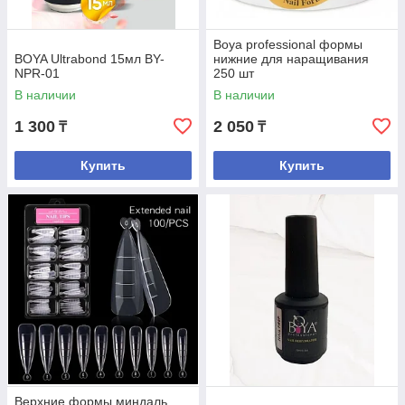
Boya professional формы
BOYA Ultrabond 15мл BY-
нижние для наращивания
NPR-01
250 шт
В наличии
В наличии
1 300
2 050
₸
₸
Купить
Купить
Верхние формы миндаль