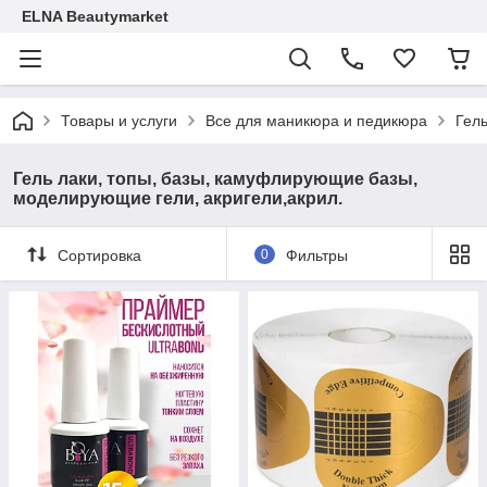
ELNA Beautymarket
Товары и услуги
Все для маникюра и педикюра
Гел
Гель лаки, топы, базы, камуфлирующие базы,
моделирующие гели, акригели,акрил.
Сортировка
0
Фильтры