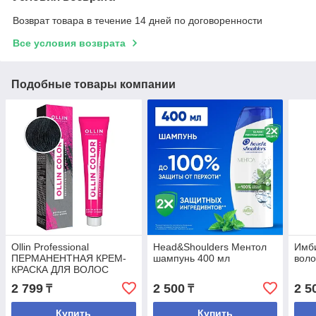
Возврат товара в течение 14 дней по договоренности
Все условия возврата
Подобные товары компании
Ollin Professional
Head&Shoulders Ментол
Имб
ПЕРМАНЕНТНАЯ КРЕМ-
шампунь 400 мл
воло
КРАСКА ДЛЯ ВОЛОС
COLOR (1/0 ИССИНЯ-
2 799
2 500
2 5
₸
₸
ЧЕРНЫЙ) 100мл.
Купить
Купить