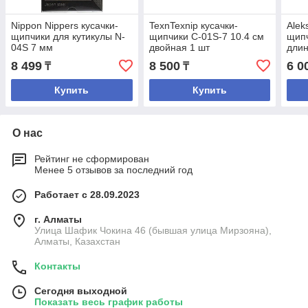
Nippon Nippers кусачки-
TexnTexnip кусачки-
Alek
щипчики для кутикулы N-
щипчики C-01S-7 10.4 см
щипч
04S 7 мм
двойная 1 шт
длин
пруж
8 499
8 500
6 0
₸
₸
Купить
Купить
О нас
Рейтинг не сформирован
Менее 5 отзывов за последний год
Работает с 28.09.2023
г. Алматы
Улица Шафик Чокина 46 (бывшая улица Мирзояна),
Алматы, Казахстан
Контакты
Сегодня выходной
Показать весь график работы