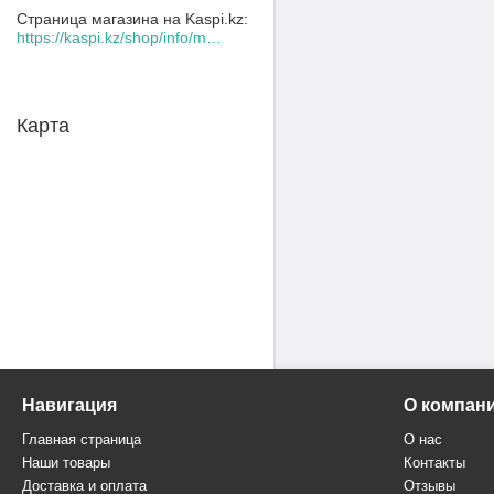
Страница магазина на Kaspi.kz
https://kaspi.kz/shop/info/merchant/30109078/address-tab/
Карта
Навигация
О компан
Главная страница
О нас
Наши товары
Контакты
Доставка и оплата
Отзывы