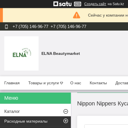
Создать сайт
на Satu.kz
Сейчас у компании н
+7 (705) 146-96-77
+7 (705) 146-96-77
ELNA Beautymarket
Главная
Товары и услуги
О нас
Контакты
Достав
Nippon Nippers Кус
Каталог
Расходные материалы