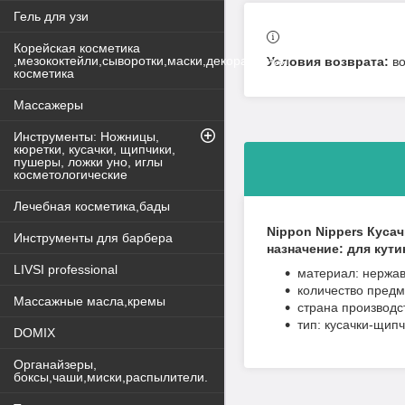
Гель для узи
Корейская косметика
,мезококтейли,сыворотки,маски,декоративная
в
косметика
Массажеры
Инструменты: Ножницы,
кюретки, кусачки, щипчики,
пушеры, ложки уно, иглы
косметологические
Лечебная косметика,бады
Nippon Nippers Кусач
Инструменты для барбера
назначение: для кут
LIVSI professional
материал: нержа
количество предм
Массажные масла,кремы
страна производс
тип: кусачки-щип
DOMIX
Органайзеры,
боксы,чаши,миски,распылители.