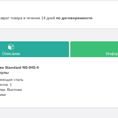
озврат товара в течение 14 дней
по договоренности
Описание
Инфор
ки Standard NS-04S-4
икулы
веющая сталь
етов: 1
тва: Вьетнам
чики