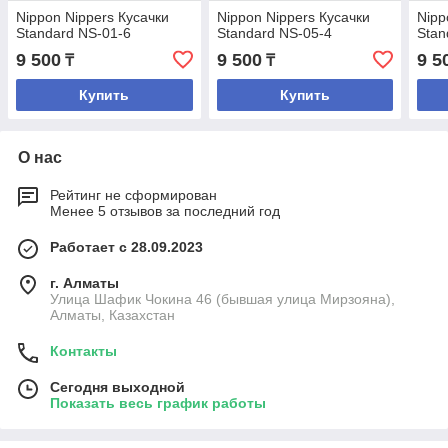
Nippon Nippers Кусачки
Nippon Nippers Кусачки
Nipp
Standard NS-01-6
Standard NS-05-4
Stan
9 500
9 500
9 5
₸
₸
Купить
Купить
О нас
Рейтинг не сформирован
Менее 5 отзывов за последний год
Работает с 28.09.2023
г. Алматы
Улица Шафик Чокина 46 (бывшая улица Мирзояна),
Алматы, Казахстан
Контакты
Сегодня выходной
Показать весь график работы