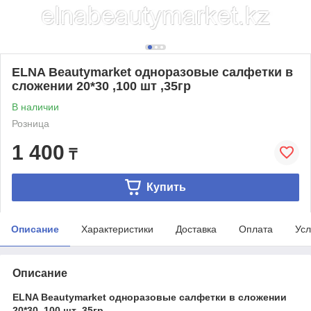
ELNA Beautymarket одноразовые салфетки в
сложении 20*30 ,100 шт ,35гр
В наличии
Розница
1 400
₸
Купить
Описание
Характеристики
Доставка
Оплата
Усл
Описание
ELNA Beautymarket одноразовые салфетки в сложении
20*30 ,100 шт ,35гр