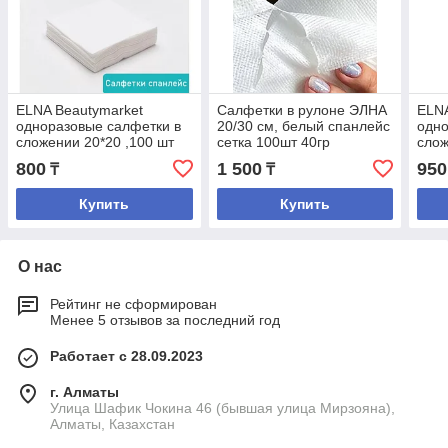
ELNA Beautymarket
Салфетки в рулоне ЭЛНА
ELNA
одноразовые салфетки в
20/30 см, белый спанлейс
одно
сложении 20*20 ,100 шт
сетка 100шт 40гр
слож
,35гр
,40г
800
1 500
950
₸
₸
Купить
Купить
О нас
Рейтинг не сформирован
Менее 5 отзывов за последний год
Работает с 28.09.2023
г. Алматы
Улица Шафик Чокина 46 (бывшая улица Мирзояна),
Алматы, Казахстан