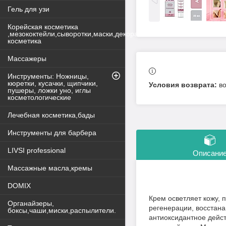
Гель для узи
Корейская косметика
,мезококтейли,сыворотки,маски,декоративная
косметика
Массажеры
Инструменты: Ножницы,
кюретки, кусачки, щипчики,
в
пушеры, ложки уно, иглы
косметологические
Лечебная косметика,бады
Инструменты для барбера
LIVSI professional
Описани
Массажные масла,кремы
DOMIX
Крем осветляет кожу, 
Органайзеры,
регенерации, восстан
боксы,чаши,миски,распылители.
антиоксидантное дейст