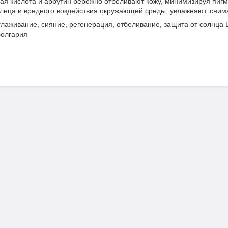
ная кислота и арбутин бережно отбеливают кожу, минимизируя пиг
лнца и вредного воздействия окружающей среды, увлажняют, снима
глаживание, сияние, регенерация, отбеливание, защита от солнца
Болгария