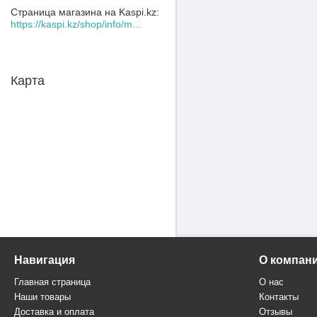
Страница магазина на Kaspi.kz
https://kaspi.kz/shop/info/merchant/30109078/address-tab/
Карта
Навигация
О компан
Главная страница
О нас
Наши товары
Контакты
Доставка и оплата
Отзывы