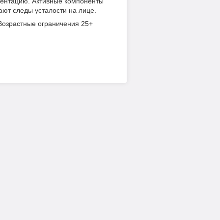
ментацию. Активные компоненты
ют следы усталости на лице.
 Возрастные ограничения 25+