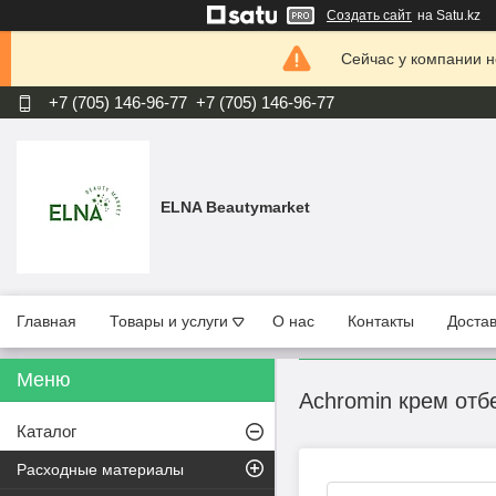
Создать сайт
на Satu.kz
Сейчас у компании н
+7 (705) 146-96-77
+7 (705) 146-96-77
ELNA Beautymarket
Главная
Товары и услуги
О нас
Контакты
Достав
Achromin крем от
Каталог
Расходные материалы