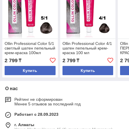
Ollin Professional Color 5/1
Ollin Professional Color 4/1
Ollin
светлый шатен пепельный
шатен пепельный крем-
ПЕР
крем-краска 100мл
краска 100 мл
КРА
COL
2 799
2 799
2 7
₸
₸
ЧЕР
Купить
Купить
О нас
Рейтинг не сформирован
Менее 5 отзывов за последний год
Работает с 28.09.2023
г. Алматы