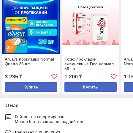
Always прокладки Normal
Kotex прокладки
Alwa
Quatro 36 шт
ежедневные Deo нормал
Norm
56 шт
3 235
1 200
1 1
₸
₸
Купить
Купить
О нас
Рейтинг не сформирован
Менее 5 отзывов за последний год
Работает с 28.09.2023