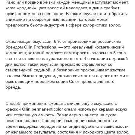
Рано или поздно в жизни каждой женщины наступает момент,
когда «родной» цвет волос ей надоедает, а душа требует
ярких перемен во внешности. В таком случае стоит обратить
внимание на современные новинки, которые может
предложить бьюти-индустрия в сфере колористики волос.
Окисляющая эмульсия 6 % от производимая российским
брендом Ollin Professional — это идеальный косметический
компонент, который поможет вам окрасить волосы на 3 тона
светлее от своего натурального цвета. В сочетании с краской
для волос, такая эмульсия прекрасно справляется со
стекловидной сединой, и безупречно прокрашивает жесткие
волосы. Бьюти-продукт идеально сочетается с красителями и
осветляющим порошком серии Color представленного
бренда.
Способ применения: смешать окисляющую эмульсию с
краской Ollin permanent color cream используя керамическую
или стеклянную емкость. Равномерно нанести на сухие
немытые волосы. Пропорцию смещения компонентов и
время выдержки определяется индивидуально в зависимости
от желаемого результата, состояния и исходного цвета волос.