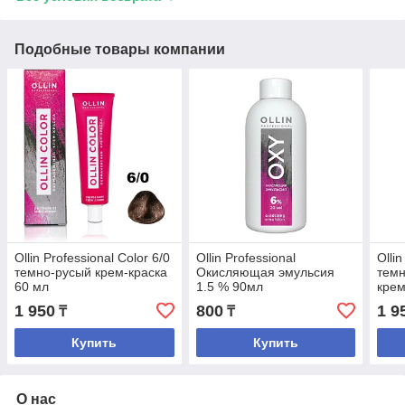
Подобные товары компании
Ollin Professional Color 6/0
Ollin Professional
Ollin
темно-русый крем-краска
Окисляющая эмульсия
тем
60 мл
1.5 % 90мл
крем
1 950
800
1 9
₸
₸
Купить
Купить
О нас