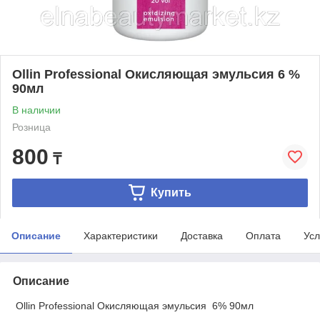
Ollin Professional Окисляющая эмульсия 6 %
90мл
В наличии
Розница
800
₸
Купить
Описание
Характеристики
Доставка
Оплата
Усл
Описание
Ollin Professional Окисляющая эмульсия 6% 90мл