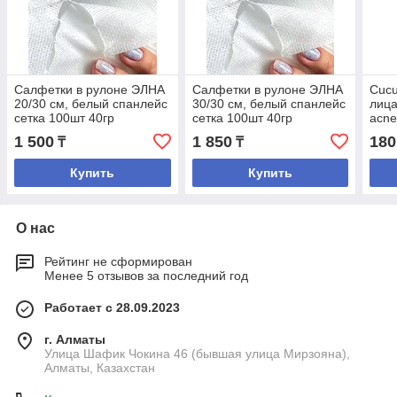
Салфетки в рулоне ЭЛНА
Салфетки в рулоне ЭЛНА
Cucu
20/30 см, белый спанлейс
30/30 см, белый спанлейс
лиц
сетка 100шт 40гр
сетка 100шт 40гр
acne
1 500
1 850
180
₸
₸
Купить
Купить
О нас
Рейтинг не сформирован
Менее 5 отзывов за последний год
Работает с 28.09.2023
г. Алматы
Улица Шафик Чокина 46 (бывшая улица Мирзояна),
Алматы, Казахстан