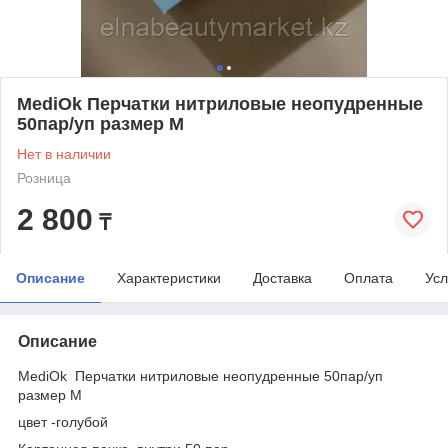
MediOk Перчатки нитриловые неопудренные
50пар/уп размер M
Нет в наличии
Розница
2 800
₸
Описание
Характеристики
Доставка
Оплата
Усл
Описание
MediOk Перчатки нитриловые неопудренные 50пар/уп
размер M
цвет -голубой