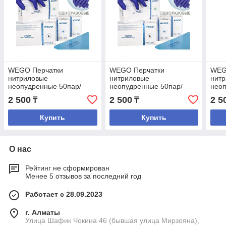
WEGO Перчатки
WEGO Перчатки
WEG
нитриловые
нитриловые
нит
неопудренные 50пар/
неопудренные 50пар/
неоп
уп размер M
уп размер S
уп р
2 500
2 500
2 5
₸
₸
Купить
Купить
О нас
Рейтинг не сформирован
Менее 5 отзывов за последний год
Работает с 28.09.2023
г. Алматы
Улица Шафик Чокина 46 (бывшая улица Мирзояна),