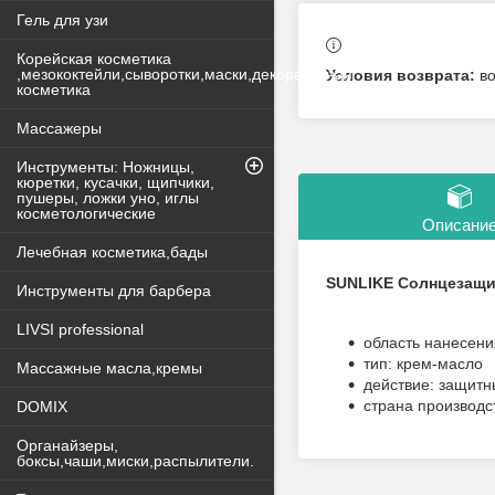
Гель для узи
Корейская косметика
,мезококтейли,сыворотки,маски,декоративная
в
косметика
Массажеры
Инструменты: Ножницы,
кюретки, кусачки, щипчики,
пушеры, ложки уно, иглы
косметологические
Описани
Лечебная косметика,бады
SUNLIKE Солнцезащит
Инструменты для барбера
LIVSI professional
область нанесени
тип: крем-масло
Массажные масла,кремы
действие: защит
страна производс
DOMIX
Органайзеры,
боксы,чаши,миски,распылители.