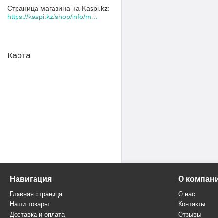
Страница магазина на Kaspi.kz
https://kaspi.kz/shop/info/merchant/30109078/address-tab/
Карта
Навигация
О компан
Главная страница
О нас
Наши товары
Контакты
Доставка и оплата
Отзывы