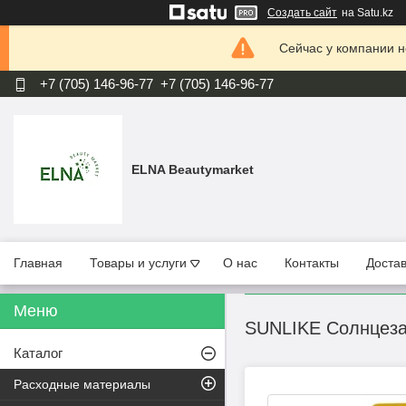
Создать сайт
на Satu.kz
Сейчас у компании н
+7 (705) 146-96-77
+7 (705) 146-96-77
ELNA Beautymarket
Главная
Товары и услуги
О нас
Контакты
Достав
SUNLIKE Солнцеза
Каталог
Расходные материалы