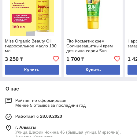
Miss Organic Beauty Oil
Fito Косметик крем
Happ
гидрофильное масло 190
Солнцезащитный крем
зага
мл
для лица серии Sun
Screen 50 SPF для лица
3 250
1 700
1 4
₸
₸
50 мл
Купить
Купить
О нас
Рейтинг не сформирован
Менее 5 отзывов за последний год
Работает с 28.09.2023
г. Алматы
Улица Шафик Чокина 46 (бывшая улица Мирзояна),