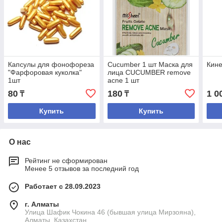
Капсулы для фонофореза
Cucumber 1 шт Маска для
Кин
"Фарфоровая куколка"
лица CUCUMBER remove
1шт
acne 1 шт
80
180
1 0
₸
₸
Купить
Купить
О нас
Рейтинг не сформирован
Менее 5 отзывов за последний год
Работает с 28.09.2023
г. Алматы
Улица Шафик Чокина 46 (бывшая улица Мирзояна),
Алматы, Казахстан