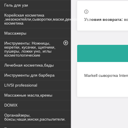
Гель для узи
Корейская косметика
,мезококтейли,сыворотки,маски,декоративная
в
косметика
Массажеры
Инструменты: Ножницы,
кюретки, кусачки, щипчики,
пушеры, ложки уно, иглы
косметологические
Лечебная косметика,бады
Инструменты для барбера
Markell сыворотка Inten
LIVSI professional
Массажные масла,кремы
DOMIX
Органайзеры,
боксы,чаши,миски,распылители.