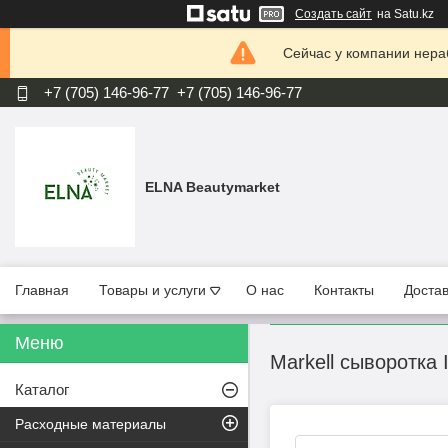
Создать сайт
на Satu.kz
Сейчас у компании нераб
+7 (705) 146-96-77
+7 (705) 146-96-77
ELNA Beautymarket
Главная
Товары и услуги
О нас
Контакты
Достав
Markell сыворотка I
Каталог
Расходные материалы