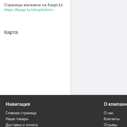
Страница магазина на Kaspi.kz
https://kaspi.kz/shop/info/merchant/30109078/address-tab/
Карта
Навигация
О компан
Главная страница
О нас
Наши товары
Контакты
Доставка и оплата
Отзывы