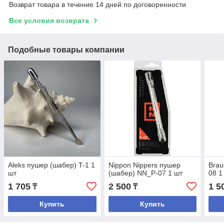
Возврат товара в течение 14 дней по договоренности
Все условия возврата
Подобные товары компании
Aleks пушер (шабер) T-1 1
Nippon Nippers пушер
Brau
шт
(шабер) NN_P-07 1 шт
08 1
1 705
2 500
1 5
₸
₸
Купить
Купить