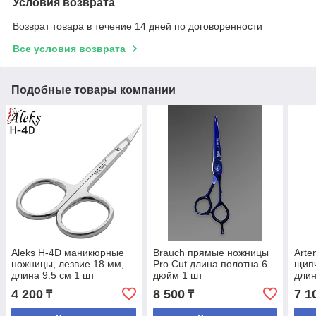
Условия возврата
Возврат товара в течение 14 дней по договоренности
Все условия возврата
Подобные товары компании
Aleks H-4D маникюрные
Brauch прямые ножницы
Arte
ножницы, лезвие 18 мм,
Pro Cut длина полотна 6
щипч
длина 9.5 см 1 шт
дюйм 1 шт
длин
пруж
4 200
8 500
7 1
₸
₸