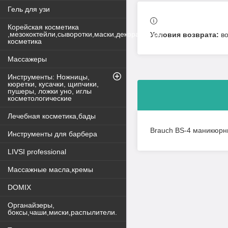
Гель для узи
Корейская косметика
,мезококтейли,сыворотки,маски,декоративная
в
косметика
Массажеры
Инструменты: Ножницы,
кюретки, кусачки, щипчики,
пушеры, ложки уно, иглы
косметологические
Лечебная косметика,бады
Brauch BS-4 маникюрн
Инструменты для барбера
LIVSI professional
Массажные масла,кремы
DOMIX
Органайзеры,
боксы,чаши,миски,распылители.