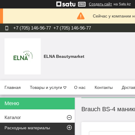
Создать сайт
на Satu.kz
Сейчас у компании н
+7 (705) 146-96-77
+7 (705) 146-96-77
ELNA Beautymarket
Главная
Товары и услуги
О нас
Контакты
Достав
Brauch BS-4 мани
Каталог
Расходные материалы