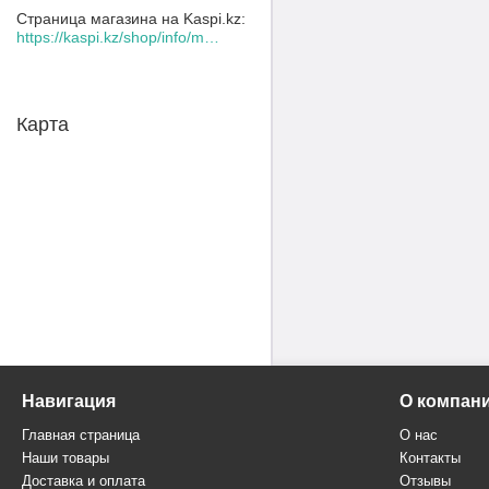
Страница магазина на Kaspi.kz
https://kaspi.kz/shop/info/merchant/30109078/address-tab/
Карта
Навигация
О компан
Главная страница
О нас
Наши товары
Контакты
Доставка и оплата
Отзывы