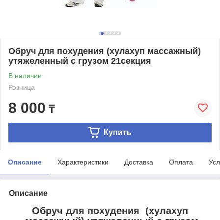
Обруч для похудения (хулахуп массажный)
утяжеленный с грузом 21секция
В наличии
Розница
8 000
₸
Купить
Описание
Характеристики
Доставка
Оплата
Усл
Описание
Обруч для похудения (хулахуп