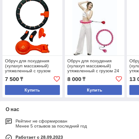
Обруч для похудения
Обруч для похудения
Обру
(хулахуп массажный)
(хулахуп массажный)
(хул
утяжеленный с грузом
утяжеленный с грузом 24
утяж
90см
секции
18се
7 500
8 000
13 
₸
₸
Купить
Купить
О нас
Рейтинг не сформирован
Менее 5 отзывов за последний год
Работает с 28.09.2023