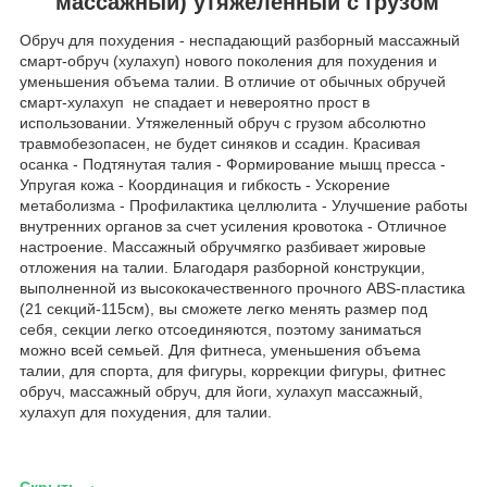
массажный) утяжеленный с грузом
Обруч для похудения - неспадающий разборный массажный
смарт-обруч (хулахуп) нового поколения для похудения и
уменьшения объема талии. В отличие от обычных обручей
смарт-хулахуп не спадает и невероятно прост в
использовании. Утяжеленный обруч с грузом абсолютно
травмобезопасен, не будет синяков и ссадин. Красивая
осанка - Подтянутая талия - Формирование мышц пресса -
Упругая кожа - Координация и гибкость - Ускорение
метаболизма - Профилактика целлюлита - Улучшение работы
внутренних органов за счет усиления кровотока - Отличное
настроение. Массажный обручмягко разбивает жировые
отложения на талии. Благодаря разборной конструкции,
выполненной из высококачественного прочного ABS-пластика
(21 секций-115см), вы сможете легко менять размер под
себя, секции легко отсоединяются, поэтому заниматься
можно всей семьей. Для фитнеса, уменьшения объема
талии, для спорта, для фигуры, коррекции фигуры, фитнес
обруч, массажный обруч, для йоги, хулахуп массажный,
хулахуп для похудения, для талии.