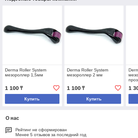
Derma Roller System
Derma Roller System
Derm
мезороллер 1,5мм
мезороллер 2 мм
мез
про
1 100
1 100
1 3
₸
₸
Купить
Купить
О нас
Рейтинг не сформирован
Менее 5 отзывов за последний год