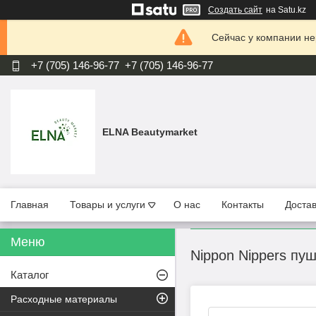
Создать сайт
на Satu.kz
Сейчас у компании не
+7 (705) 146-96-77
+7 (705) 146-96-77
ELNA Beautymarket
Главная
Товары и услуги
О нас
Контакты
Достав
Nippon Nippers пу
Каталог
Расходные материалы