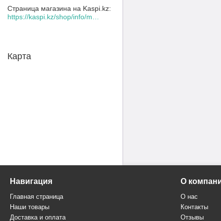
Страница магазина на Kaspi.kz
https://kaspi.kz/shop/info/merchant/30109078/address-tab/
Карта
Навигация
О компан
Главная страница
О нас
Наши товары
Контакты
Доставка и оплата
Отзывы