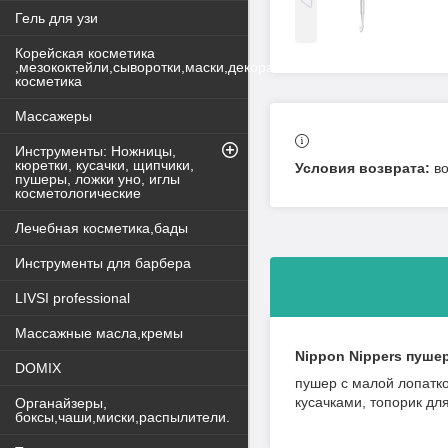
Гель для узи
Корейская косметика
,мезококтейли,сыворотки,маски,декоративная
косметика
Массажеры
Инструменты: Ножницы,
кюретки, кусачки, щипчики,
в
пушеры, ложки уно, иглы
косметологические
Лечебная косметика,бады
Инструменты для барбера
LIVSI professional
Массажные масла,кремы
Nippon Nippers пуше
DOMIX
пушер с малой лопатко
кусачками, топорик для
Органайзеры,
боксы,чаши,миски,распылители.