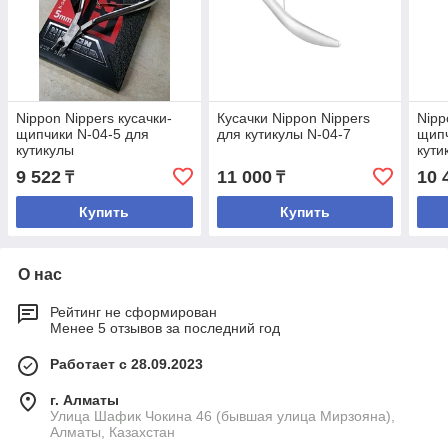
Nippon Nippers кусачки-
Кусачки Nippon Nippers
Nipp
щипчики N-04-5 для
для кутикулы N-04-7
щипч
кутикулы
кути
9 522
11 000
10 
₸
₸
Купить
Купить
О нас
Рейтинг не сформирован
Менее 5 отзывов за последний год
Работает с 28.09.2023
г. Алматы
Улица Шафик Чокина 46 (бывшая улица Мирзояна),
Алматы, Казахстан