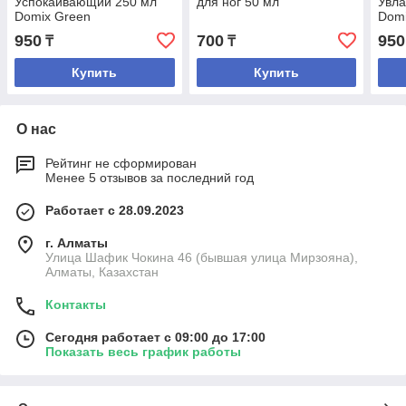
Успокаивающий 250 мл
для ног 50 мл
Увл
Domix Green
Domi
950
700
950
₸
₸
Купить
Купить
О нас
Рейтинг не сформирован
Менее 5 отзывов за последний год
Работает с 28.09.2023
г. Алматы
Улица Шафик Чокина 46 (бывшая улица Мирзояна),
Алматы, Казахстан
Контакты
Сегодня работает с 09:00 до 17:00
Показать весь график работы