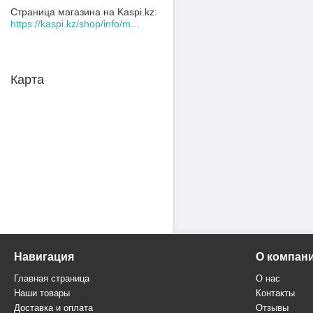
Страница магазина на Kaspi.kz
https://kaspi.kz/shop/info/merchant/30109078/address-tab/
Карта
Навигация
О компан
Главная страница
О нас
Наши товары
Контакты
Доставка и оплата
Отзывы