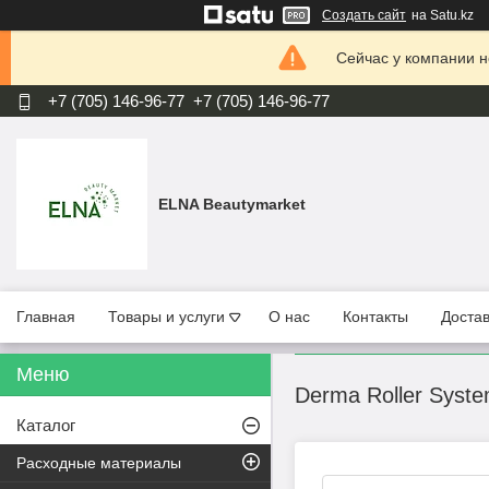
Создать сайт
на Satu.kz
Сейчас у компании н
+7 (705) 146-96-77
+7 (705) 146-96-77
ELNA Beautymarket
Главная
Товары и услуги
О нас
Контакты
Достав
Derma Roller Syst
Каталог
Расходные материалы