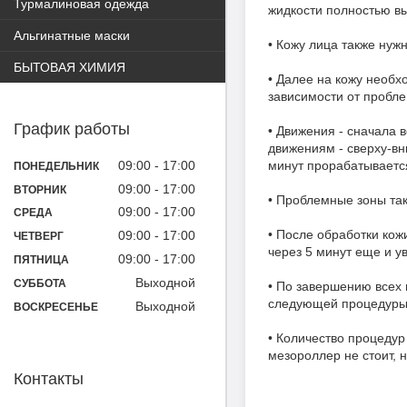
Турмалиновая одежда
жидкости полностью вы
Альгинатные маски
• Кожу лица также нуж
БЫТОВАЯ ХИМИЯ
• Далее на кожу необх
зависимости от пробл
График работы
• Движения - сначала 
движениям - сверху-вн
09:00
17:00
минут прорабатывается
ПОНЕДЕЛЬНИК
09:00
17:00
ВТОРНИК
• Проблемные зоны так
09:00
17:00
СРЕДА
• После обработки ко
09:00
17:00
ЧЕТВЕРГ
через 5 минут еще и 
09:00
17:00
ПЯТНИЦА
Выходной
СУББОТА
• По завершению всех 
следующей процедуры
Выходной
ВОСКРЕСЕНЬЕ
• Количество процедур
мезороллер не стоит, н
Контакты
.