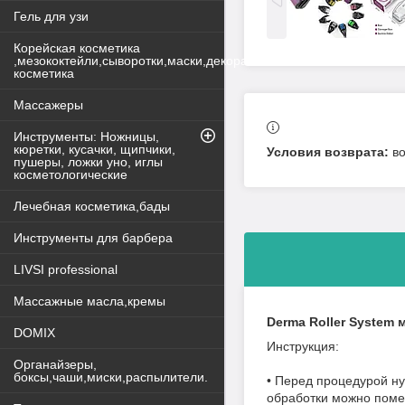
Гель для узи
Корейская косметика
,мезококтейли,сыворотки,маски,декоративная
косметика
Массажеры
Инструменты: Ножницы,
кюретки, кусачки, щипчики,
в
пушеры, ложки уно, иглы
косметологические
Лечебная косметика,бады
Инструменты для барбера
LIVSI professional
Массажные масла,кремы
Derma Roller System
DOMIX
Инструкция:
Органайзеры,
боксы,чаши,миски,распылители.
• Перед процедурой ну
обработки можно помес