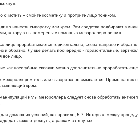
сохнуть.
но очистить – смойте косметику и протрите лицо тоником.
одимо нанести сыворотку или крем. Эти средства подбирают в инд
емы, которую вы намерены с помощью мезороллера решить.
все лицо прорабатывается горизонтально, слева-направо и обратн
из и обратно. Лучше делать поочередно - горизонтальные, вертика
 все лицо.
ие как носогубные складки можно дополнительно проработать еще 
жи мезороллером гель или сыворотка не смываются. Прямо на них 
увлажняющий крем.
манипуляций иглы мезороллера следует снова обработать антисепт
.
 для домашних условий, как правило, 5-7. Интервал между проце
адо дать коже отдохнуть, а ранкам затянуться.