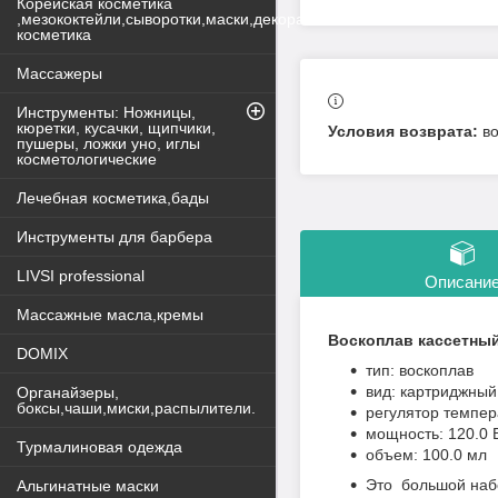
Корейская косметика
,мезококтейли,сыворотки,маски,декоративная
косметика
Массажеры
Инструменты: Ножницы,
кюретки, кусачки, щипчики,
в
пушеры, ложки уно, иглы
косметологические
Лечебная косметика,бады
Инструменты для барбера
LIVSI professional
Описани
Массажные масла,кремы
Воскоплав кассетны
DOMIX
тип: воскоплав
вид: картриджный
Органайзеры,
боксы,чаши,миски,распылители.
регулятор темпер
мощность: 120.0 
Турмалиновая одежда
объем: 100.0 мл
Это большой набо
Альгинатные маски