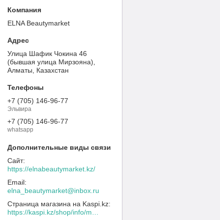
ELNA Beautymarket
Улица Шафик Чокина 46
(бывшая улица Мирзояна),
Алматы, Казахстан
+7 (705) 146-96-77
Эльвира
+7 (705) 146-96-77
whatsapp
https://elnabeautymarket.kz/
elna_beautymarket@inbox.ru
Страница магазина на Kaspi.kz
https://kaspi.kz/shop/info/merchant/30109078/address-tab/