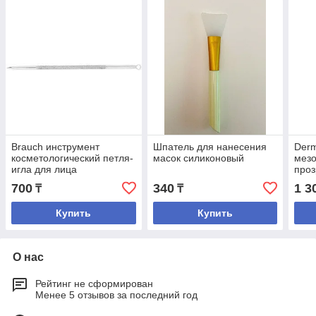
Brauch инструмент
Шпатель для нанесения
Derm
косметологический петля-
масок силиконовый
мез
игла для лица
про
700
340
1 3
₸
₸
Купить
Купить
О нас
Рейтинг не сформирован
Менее 5 отзывов за последний год