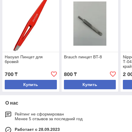
Haoyan Пинцет для
Brauch пинцет BT-8
Nipp
бровей
Т-0
край
700
800
2 0
₸
₸
Купить
Купить
О нас
Рейтинг не сформирован
Менее 5 отзывов за последний год
Работает с 28.09.2023