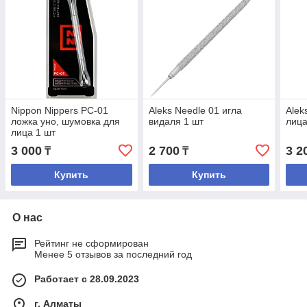
Nippon Nippers PC-01
Aleks Needle 01 игла
Alek
ложка уно, шумовка для
видаля 1 шт
лица
лица 1 шт
3 000
2 700
3 2
₸
₸
Купить
Купить
О нас
Рейтинг не сформирован
Менее 5 отзывов за последний год
Работает с 28.09.2023
г. Алматы