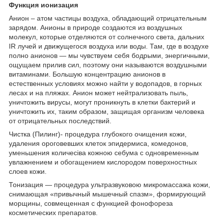
Функция ионизация
Анион – атом частицы воздуха, обладающий отрицательным
зарядом. Анионы в природе создаются из воздушных
молекул, которые отделяются от солнечного света, дальних
IR лучей и движущегося воздуха или воды. Там, где в воздухе
полно анионов ― мы чувствуем себя бодрыми, энергичными,
ощущаем прилив сил, поэтому они называются воздушными
витаминами. Большую концентрацию анионов в
естественных условиях можно найти у водопадов, в горных
лесах и на пляжах. Анион может нейтрализовать пыль,
уничтожить вирусы, могут проникнуть в клетки бактерий и
уничтожить их, таким образом, защищая организм человека
от отрицательных последствий.
Чистка (Пилинг)- процедура глубокого очищения кожи,
удаления ороговевших клеток эпидермиса, комедонов,
уменьшения количесіва кожною себума с одно­временным
увлажнением и обогащением кислородом поверхностных
слоев кожи.
Тонизация ― процедура ультразвуковою микромассажа кожи,
снимающая «привычный мышечный спазм», формирующий
морщины, совмещенная с функцией фонофореза
косметических препаратов.