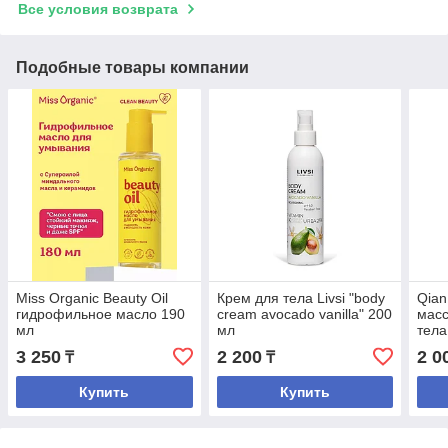
Все условия возврата
Подобные товары компании
Miss Organic Beauty Oil
Крем для тела Livsi "body
Qian
гидрофильное масло 190
cream avocado vanilla" 200
масс
мл
мл
тела
3 250
2 200
2 0
₸
₸
Купить
Купить