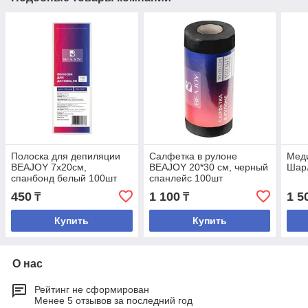
Полоска для депиляции
Салфетка в рулоне
Мед
BEAJOY 7х20см,
BEAJOY 20*30 см, черный
Шарл
спанбонд белый 100шт
спанлейс 100шт
450
1 100
1 5
₸
₸
Купить
Купить
О нас
Рейтинг не сформирован
Менее 5 отзывов за последний год