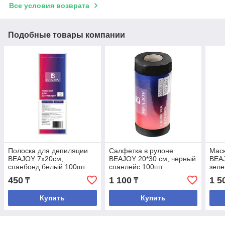
Все условия возврата
Подобные товары компании
Полоска для депиляции
Салфетка в рулоне
Маск
BEAJOY 7х20см,
BEAJOY 20*30 см, черный
BEA
спанбонд белый 100шт
спанлейс 100шт
зеле
450
1 100
1 5
₸
₸
Купить
Купить