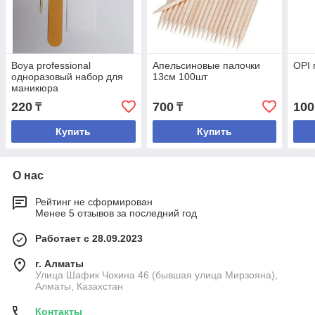
Boya professional
Апельсиновые палочки
OPI 
одноразовый набор для
13см 100шт
маникюра
220
700
100
₸
₸
Купить
Купить
О нас
Рейтинг не сформирован
Менее 5 отзывов за последний год
Работает с 28.09.2023
г. Алматы
Улица Шафик Чокина 46 (бывшая улица Мирзояна),
Алматы, Казахстан
Контакты